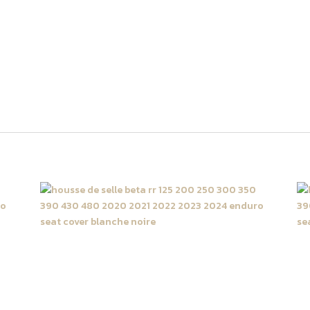
dèles suivants :
 : 2023 2024
isponibles de kit Fast Grip Beta enduro, n’hésitez pas à nous contac
Housse de selle Beta 125 /
H
90
200 / 250 / 300 / 350 / 390
2
/ 430 / 480 RR 2020 ->
/
2024 Blanche | Noire
2