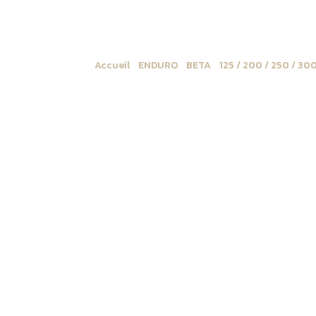
Accueil
/
ENDURO
/
BETA
/
125 / 200 / 250 / 30
protection plaques latérales Beta RR 2023 ->