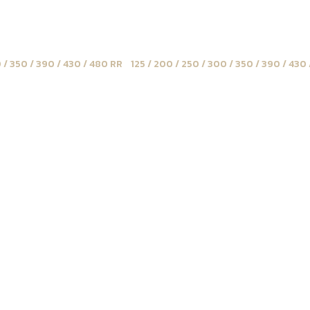
0 / 350 / 390 / 430 / 480 RR
/
125 / 200 / 250 / 300 / 350 / 390 / 43
 2024 SOFT GRIP Transparent
Kit autocolla
latérales Bet
GRIP Transpar
FAST GRIP vous propose cet a
Il est disponible pour enduro
Découvrez nos grips de prot
matériaux de haute qualité, 
vous permettant de garder u