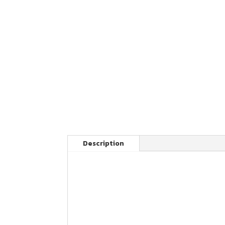
Description
Votre kit FAST GRIP pour enduro Beta com
plaques latérales
Nos produits sont fabriqués en France av
Les images de kit grip sont à titre d’exemp