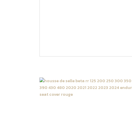
Ce kit grip Beta est disponible pour les mo
125 / 200 / 300 / 350 / 390 / 430 / 480 RR
Si votre moto n’est pas dans les modèles d
latérale.
Produits similaires
Housse de selle Beta 125 /
200 / 250 / 300 / 350 / 3
/ 430 / 480 RR 2020 ->
2024 Rouge