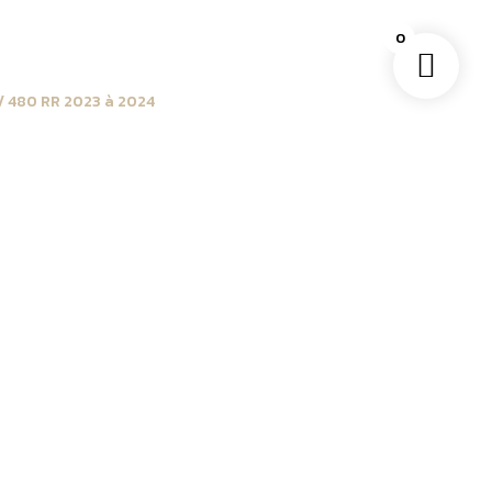
0
0 / 480 RR 2023 à 2024
/ Kit autocollant
nt protection plaques
a RR 2023 -> 2024 SOFT
ent
rticle : SOFT Grip transparent
 Beta 125 / 200 / 300 / 350 / 390 / 430 / 480 RR
ection pour motocross. Fabriqués avec des
ces grips offrent une adhérence optimale,
n contrôle absolu de votre moto, même dans