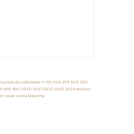
SOFT
GRIP
Transparent
ter pour faire votre kit grip de plaques
ousse de selle Beta 125 /
00 / 250 / 300 / 350 / 390
 430 / 480 RR 2020 ->
024 Noire | Blanche