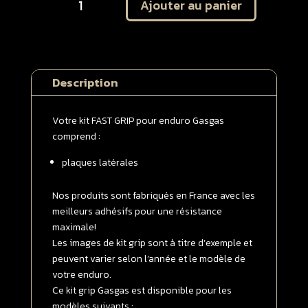
Ajouter au panier
de
Kit
autocollant
protection
plaques
Description
latérales
Gasgas
125
Votre kit FAST GRIP pour enduro Gasgas
/
comprend :
250
plaques latérales
/
300
/
Nos produits sont fabriqués en France avec les
350
meilleurs adhésifs pour une résistance
/
maximale!
450
Les images de kit grip sont à titre d’exemple et
EC
peuvent varier selon l’année et le modèle de
/
votre enduro.
ECF
Ce kit grip Gasgas est disponible pour les
2021
modèles suivants :