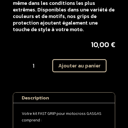
même dans les conditions les plus
extrêmes. Disponibles dans une variété de
couleurs et de motifs, nos grips de
protection ajoutent également une
touche de style à votre moto.
10,00
€
quantité
Ajouter au panier
de
Kit
autocollant
protection
plaques
Description
latérales
GASGAS
50
Votre kit FAST GRIP pour motocross GASGAS
MC
comprend :
2021