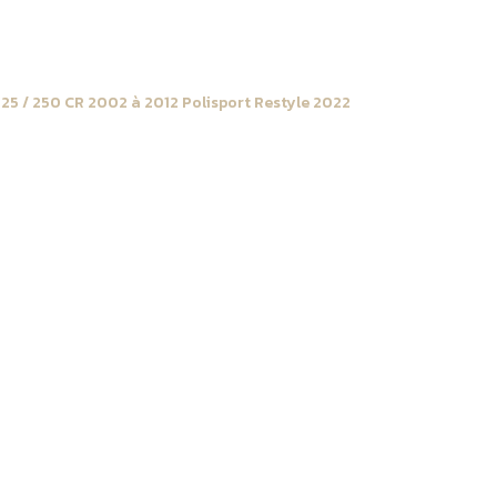
125 / 250 CR 2002 à 2012 Polisport Restyle 2022
/ Kit autocollant p
P Transparent
Kit autocolla
latérales Hond
2012 Restyle 
GRIP Transpar
FAST GRIP vous propose cet a
Il est disponible pour motoc
Découvrez nos grips de prot