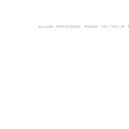
Accueil
/
MOTOCROSS
/
HONDA
/
125 / 250 CR
/
2002 -> 2012 Restyle polisport 2022 SOFT GRI