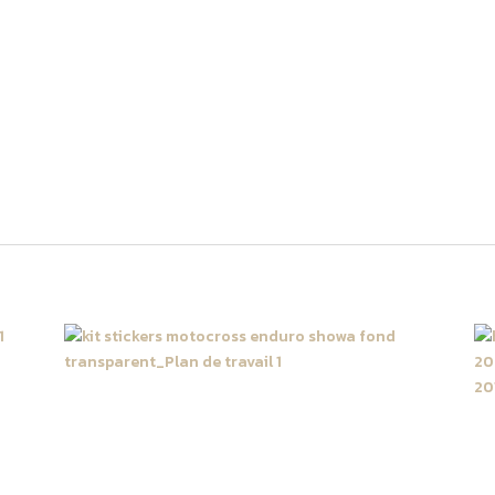
ec les meilleurs adhésifs pour une résistance maximale!
ple et peuvent varier selon l’année et le modèle de votre motocross.
modèles suivants :
002 2003 2004 2005 2006 2007 2008 2009 2010 2011 2012
isponibles de kit Fast Grip Honda Motocross, n’hésitez pas à nous c
Kit autocollant tube de
H
fourche SHOWA fond
2
transparent
>
B