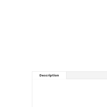
Description
Votre kit FAST GRIP pour motocross Hond
plaques latérales