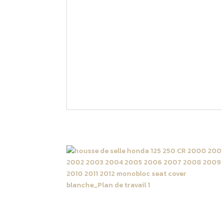
Nos produits sont fabriqués en France av
Les images de kit grip sont à titre d’exem
Ce kit grip honda est disponible pour les 
125 / 250 CR Restyle polisport 2022 : 2
Si votre moto n’est pas dans les modèles d
plaques latérale.
Produits similaires
Housse de selle monobloc
Honda 125 / 250 CR 2000 -