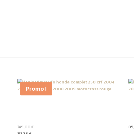
modèles suivants :
009
isponibles de kit Fast Grip Honda Motocross, n’hésitez pas à nous c
Promo !
0
Plastique UFO Honda 250
H
CRF 2004 -> 2009 Kit
C
complet
R
149,00
€
85
111,75
€