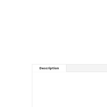
Description
Votre kit FAST GRIP pour motocross Hond
plaques latérales
Nos produits sont fabriqués en France av
Les images de kit grip sont à titre d’exem