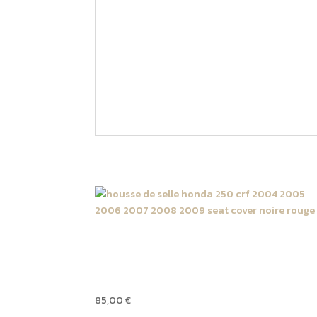
Ce kit grip honda est disponible pour les 
250 CRF : 2004 2005 2006 2007 2008 2
Si votre moto n’est pas dans les modèles d
plaques latérale.
Produits similaires
Housse de selle Honda 25
CRF 2004 -> 2009 Noire |
Rouge
85,00
€