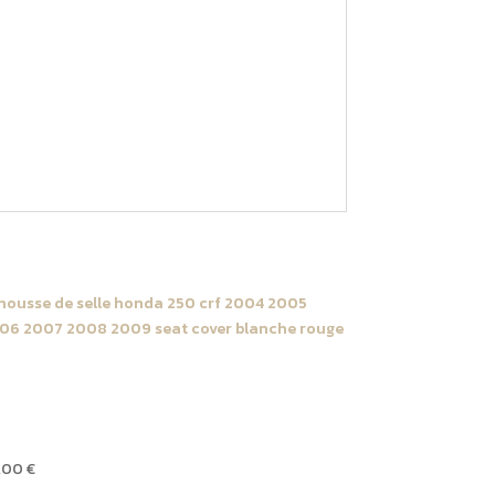
2009
SOFT
GRIP
Transparent
ontacter pour faire votre kit grip de
ousse de selle Honda 250
RF 2004 -> 2009 Blanche |
ouge
,00
€