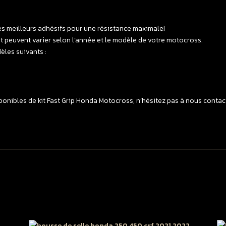
2
-
es meilleurs adhésifs pour une résistance maximale!
>
 et peuvent varier selon l’année et le modèle de votre motocross.
2
èles suivants :
/
4
C
2
-
onibles de kit Fast Grip Honda Motocross, n’hésitez pas à nous contacte
>
2
S
G
T