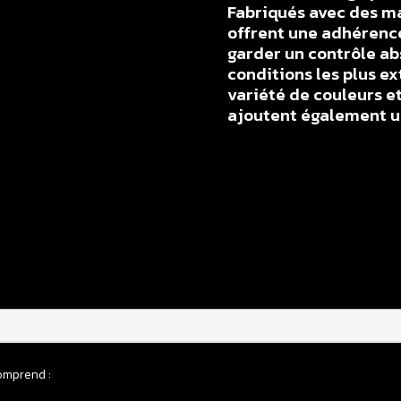
Fabriqués avec des ma
offrent une adhérenc
garder un contrôle ab
conditions les plus e
variété de couleurs et
ajoutent également un
q
d
K
a
p
p
l
H
2
omprend :
C