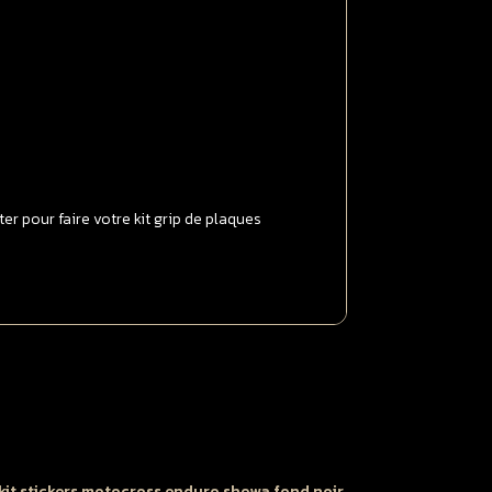
022
024
50
RF
021
r pour faire votre kit grip de plaques
024
OFT
RIP
ransparent