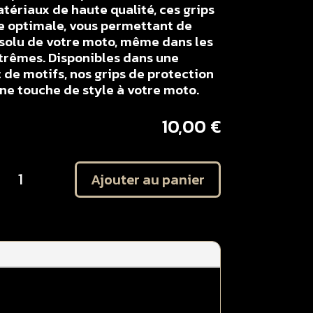
tériaux de haute qualité, ces grips
e optimale, vous permettant de
solu de votre moto, même dans les
xtrêmes. Disponibles dans une
 de motifs, nos grips de protection
e touche de style à votre moto.
10,00
€
uantité
Ajouter au panier
e
it
utocollant
rotection
laques
atérales
onda
50
RF