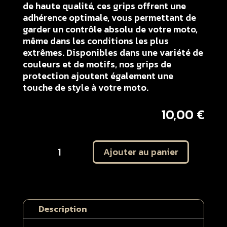
de haute qualité, ces grips offrent une
adhérence optimale, vous permettant de
garder un contrôle absolu de votre moto,
même dans les conditions les plus
extrêmes. Disponibles dans une variété de
couleurs et de motifs, nos grips de
protection ajoutent également une
touche de style à votre moto.
10,00
€
quantité
Ajouter au panier
de
Kit
autocollant
protection
plaques
Description
latérales
Husqvarna