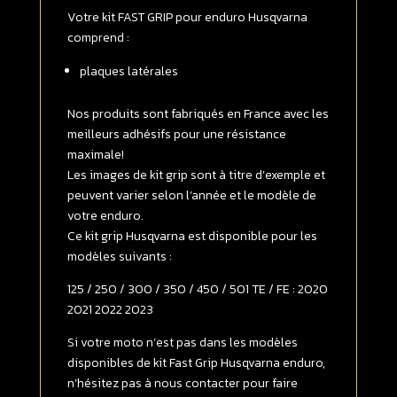
125
Votre kit FAST GRIP pour enduro Husqvarna
/
comprend :
250
plaques latérales
/
300
/
Nos produits sont fabriqués en France avec les
350
meilleurs adhésifs pour une résistance
/
maximale!
450
Les images de kit grip sont à titre d’exemple et
/
peuvent varier selon l’année et le modèle de
501
votre enduro.
TE
Ce kit grip Husqvarna est disponible pour les
/
modèles suivants :
FE
125 / 250 / 300 / 350 / 450 / 501 TE / FE : 2020
2020
2021 2022 2023
-
>
Si votre moto n’est pas dans les modèles
2023
disponibles de kit Fast Grip Husqvarna enduro,
SOFT
n’hésitez pas à nous contacter pour faire