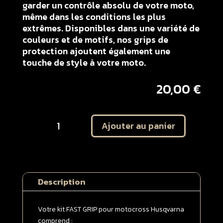
garder un contrôle absolu de votre moto,
même dans les conditions les plus
extrêmes. Disponibles dans une variété de
couleurs et de motifs, nos grips de
protection ajoutent également une
touche de style à votre moto.
20,00
€
quantité
Ajouter au panier
de
Kit
autocollant
protection
plaques
Description
latérales
Husqvarna
125
Votre kit FAST GRIP pour motocross Husqvarna
/
comprend :