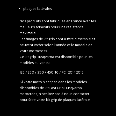
250
plaques latérales
/
350
/450
Nos produits sont fabriqués en France avec les
TC
meilleurs adhésifs pour une résistance
/
maximale!
FC
Les images de kit grip sont à titre d’exemple et
2014
peuvent varier selon l’année et le modèle de
-
votre motocross.
>
Ce kit grip Husqvarna est disponible pour les
2015
modèles suivants :
FULL
125 / 250 / 350 / 450 TC / FC : 2014 2015
GRIP
Transparent
Si votre moto n’est pas dans les modèles
disponibles de kit Fast Grip Husqvarna
Motocross, n’hésitez pas à nous contacter
pour faire votre kit grip de plaques latérale.