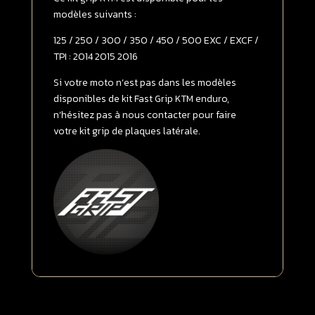
/
modèles suivants :
EXCF
125 / 250 / 300 / 350 / 450 / 500 EXC / EXCF /
/
TPI : 2014 2015 2016
TPI
2014
Si votre moto n’est pas dans les modèles
-
disponibles de kit Fast Grip KTM enduro,
>
n’hésitez pas à nous contacter pour faire
2016
votre kit grip de plaques latérale.
FULL
GRIP
Transparent