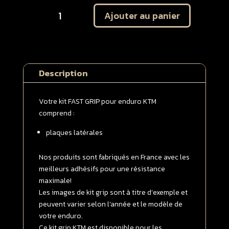
quantité
Ajouter au panier
de
Kit
autocollant
protection
plaques
Description
latérales
KTM
125
Votre kit FAST GRIP pour enduro KTM
/
comprend :
250
plaques latérales
/
300
/
Nos produits sont fabriqués en France avec les
350
meilleurs adhésifs pour une résistance
/
maximale!
450
Les images de kit grip sont à titre d’exemple et
/
peuvent varier selon l’année et le modèle de
500
votre enduro.
EXC
Ce kit grip KTM est disponible pour les