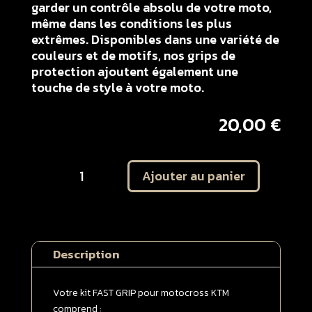
garder un contrôle absolu de votre moto,
même dans les conditions les plus
extrêmes. Disponibles dans une variété de
couleurs et de motifs, nos grips de
protection ajoutent également une
touche de style à votre moto.
20,00
€
quantité
Ajouter au panier
de
Kit
autocollant
protection
plaques
Description
latérales
KTM
65
Votre kit FAST GRIP pour motocross KTM
SX
comprend :