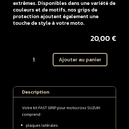
extrêmes. Disponibles dans une variété de
couleurs et de motifs, nos grips de
protection ajoutent également une
touche de style à votre moto.
20,00
€
quantité
Ajouter au panier
de
Kit
autocollant
protection
plaques
Description
latérales
SUZUKI
450
Votre kit FAST GRIP pour motocross SUZUKI
RMZ
comprend :
2007
plaques latérales
SOFT