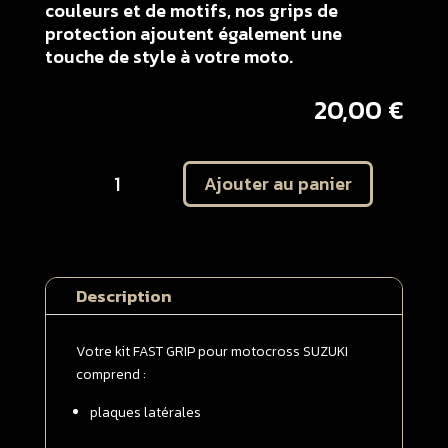
couleurs et de motifs, nos grips de
protection ajoutent également une
touche de style à votre moto.
20,00
€
quantité
Ajouter au panier
de
Kit
autocollant
protection
plaques
Description
latérales
SUZUKI
450
Votre kit FAST GRIP pour motocross SUZUKI
RMZ
comprend :
2008
plaques latérales
-
>