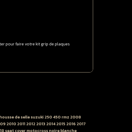
017
OFT
RIP
ransparent
r pour faire votre kit grip de plaques