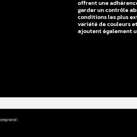
offrent une adhérenc
garder un contrôle ab
conditions les plus e
variété de couleurs et
ajoutent également un
q
d
K
a
p
p
l
S
4
comprend :
R
2