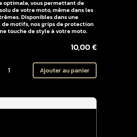
e optimale, vous permettant de
solu de votre moto, même dans les
xtrêmes. Disponibles dans une
 de motifs, nos grips de protection
e touche de style à votre moto.
10,00
€
uantité
Ajouter au panier
e
it
utocollant
rotection
laques
atérales
UZUKI
50
MZ
008