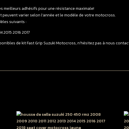
-
es meilleurs adhésifs pour une résistance maximale!
>
 et peuvent varier selon l’année et le modèle de votre motocross.
2
èles suivants :
S
G
4 2015 2016 2017
T
onibles de kit Fast Grip Suzuki Motocross, n’hésitez pas à nous contacte