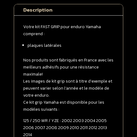
plaques
Description
latérales
Yamaha
125
Votre kit FAST GRIP pour enduro Yamaha
/
comprend :
250
plaques latérales
WR
/
YZE
Nos produits sont fabriqués en France avec les
2002
meilleurs adhésifs pour une résistance
-
maximale!
>
Les images de kit grip sont à titre d’exemple et
2014
peuvent varier selon l’année et le modèle de
SOFT
votre enduro.
GRIP
Ce kit grip Yamaha est disponible pour les
Transparent
modèles suivants :
125 / 250 WR / YZE : 2002 2003 2004 2005
2006 2007 2008 2009 2010 2011 2012 2013
2014