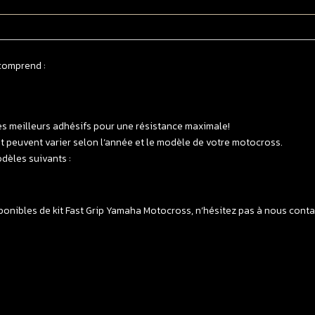
Y
2
-
>
comprend :
2
F
G
T
es meilleurs adhésifs pour une résistance maximale!
 et peuvent varier selon l’année et le modèle de votre motocross.
dèles suivants :
onibles de kit Fast Grip Yamaha Motocross, n’hésitez pas à nous contact