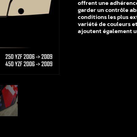
offrent une adhérenc
garder un contrôle ab
conditions les plus e
variété de couleurs et
ajoutent également un
q
d
K
a
p
p
l
Y
2
/
4