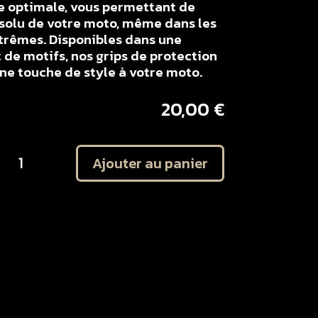
e optimale, vous permettant de
solu de votre moto, même dans les
xtrêmes. Disponibles dans une
 de motifs, nos grips de protection
e touche de style à votre moto.
20,00
€
uantité
Ajouter au panier
e
it
utocollant
rotection
laques
atérales
amaha
50
50