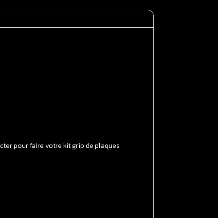
ZF
006
009
ULL
RIP
ransparent
er pour faire votre kit grip de plaques