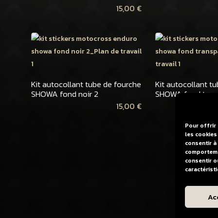
15,00
€
Kit autocollant tube de fourche
Kit autocollant t
SHOWA fond noir 2
SHOWA fond tran
15,00
€
Pour offrir
les cookies
consentir à
comportemen
consentir o
caractérist
Ac