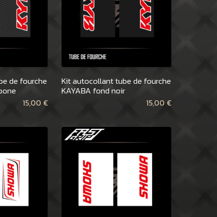
ube de fourche
Kit autocollant tube de fourche
bone
KAYABA fond noir
15,00
€
15,00
€