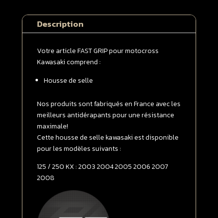
selle
Kawasaki
Description
125
/
250
Votre article FAST GRIP pour motocross
KX
Kawasaki comprend :
2003
Housse de selle
-
>
2008
Nos produits sont fabriqués en France avec les
Blanche
meilleurs antidérapants pour une résistance
|
maximale!
Verte
Cette housse de selle kawasaki est disponible
pour les modèles suivants :
125 / 250 KX : 2003 2004 2005 2006 2007
2008