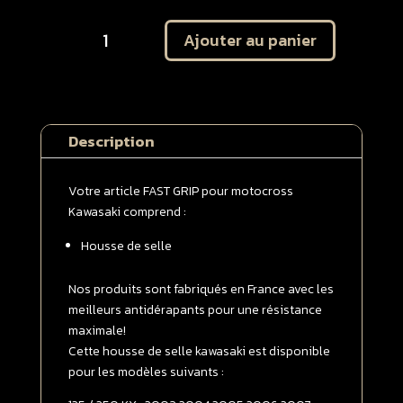
quantité
Ajouter au panier
de
Housse
de
selle
Kawasaki
Description
125
/
250
Votre article FAST GRIP pour motocross
KX
Kawasaki comprend :
2003
Housse de selle
-
>
2008
Nos produits sont fabriqués en France avec les
Verte
meilleurs antidérapants pour une résistance
|
maximale!
Blanche
Cette housse de selle kawasaki est disponible
pour les modèles suivants :