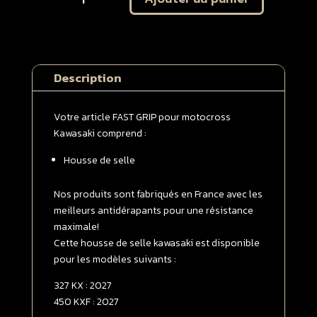
Housse
de
selle
Kawasaki
Description
327
KX
2027
Votre article FAST GRIP pour motocross
/
Kawasaki comprend :
450
Housse de selle
KX
F
2027
Nos produits sont fabriqués en France avec les
Noire
meilleurs antidérapants pour une résistance
maximale!
Cette housse de selle kawasaki est disponible
pour les modèles suivants :
327 KX : 2027
450 KXF : 2027