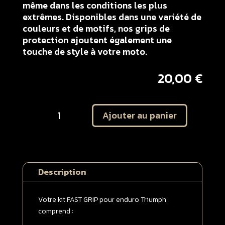
même dans les conditions les plus
extrêmes. Disponibles dans une variété de
couleurs et de motifs, nos grips de
protection ajoutent également une
touche de style à votre moto.
20,00
€
quantité
Ajouter au panier
de
Kit
autocollant
protection
plaques
Description
latérales
TRIUMPH
250
Votre kit FAST GRIP pour enduro Triumph
/
comprend :
450