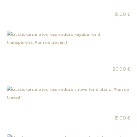
Kit autocollant tube de fourche KAYABA fond noir
15,00
€
Kit autocollant tube de fourche KAYABA fond
transparent
20,00
€
Kit autocollant tube de fourche SHOWA fond blanc
15,00
€